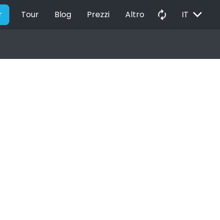
EXPAND_MORE
autorenew
r
Tour
Blog
Prezzi
Altro
IT