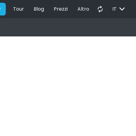
EXPAND_MORE
autorenew
r
Tour
Blog
Prezzi
Altro
IT