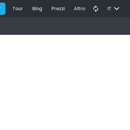
EXPAND_MORE
autorenew
r
Tour
Blog
Prezzi
Altro
IT