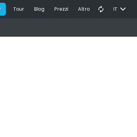
EXPAND_MORE
autorenew
r
Tour
Blog
Prezzi
Altro
IT