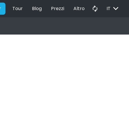
EXPAND_MORE
autorenew
r
Tour
Blog
Prezzi
Altro
IT