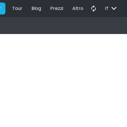
EXPAND_MORE
autorenew
r
Tour
Blog
Prezzi
Altro
IT