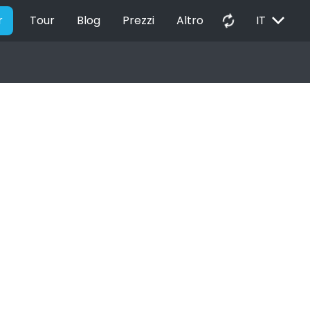
EXPAND_MORE
autorenew
r
Tour
Blog
Prezzi
Altro
IT