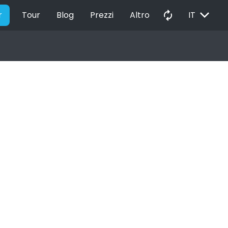
EXPAND_MORE
autorenew
r
Tour
Blog
Prezzi
Altro
IT