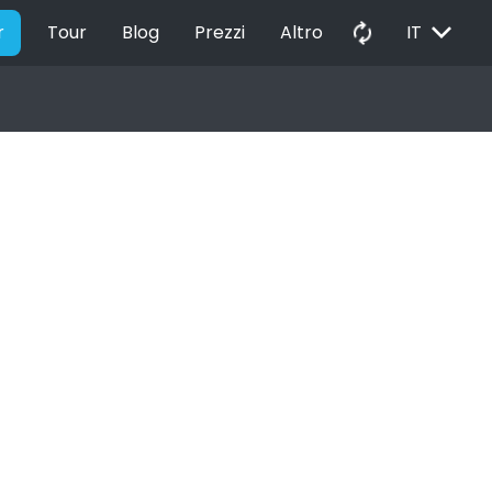
EXPAND_MORE
autorenew
r
Tour
Blog
Prezzi
Altro
IT