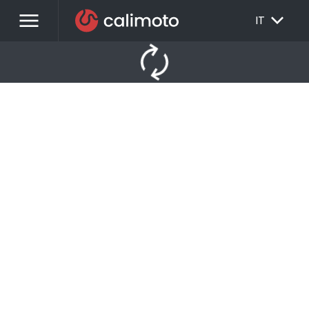
menu
EXPAND_MORE
IT
autorenew