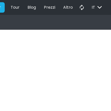
EXPAND_MORE
autorenew
r
Tour
Blog
Prezzi
Altro
IT