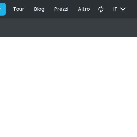
EXPAND_MORE
autorenew
r
Tour
Blog
Prezzi
Altro
IT