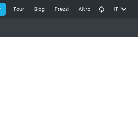
EXPAND_MORE
autorenew
r
Tour
Blog
Prezzi
Altro
IT