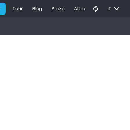
EXPAND_MORE
autorenew
r
Tour
Blog
Prezzi
Altro
IT