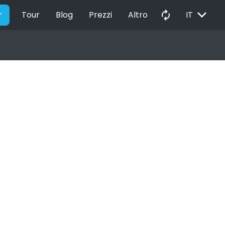
EXPAND_MORE
autorenew
r
Tour
Blog
Prezzi
Altro
IT