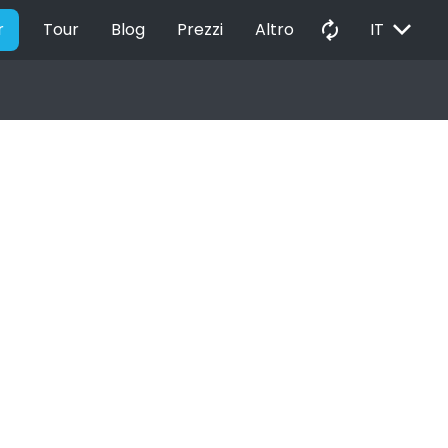
EXPAND_MORE
autorenew
r
Tour
Blog
Prezzi
Altro
IT