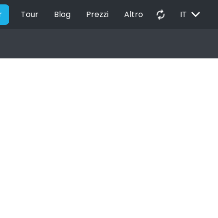
EXPAND_MORE
autorenew
r
Tour
Blog
Prezzi
Altro
IT