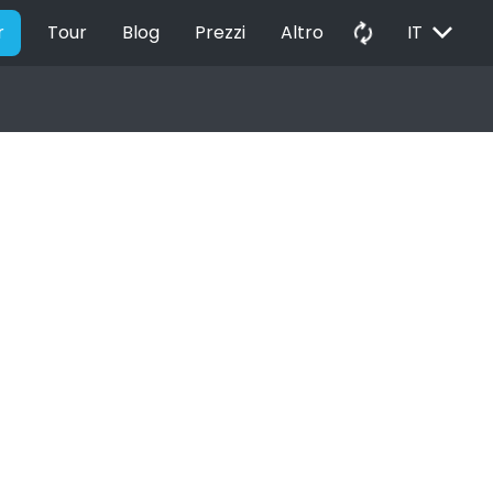
EXPAND_MORE
autorenew
r
Tour
Blog
Prezzi
Altro
IT