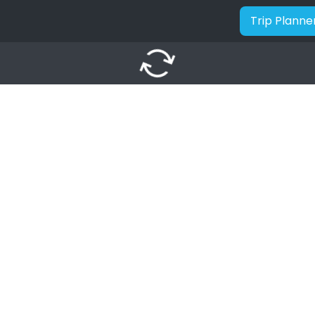
Trip Planne
autorenew