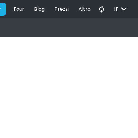
EXPAND_MORE
autorenew
r
Tour
Blog
Prezzi
Altro
IT