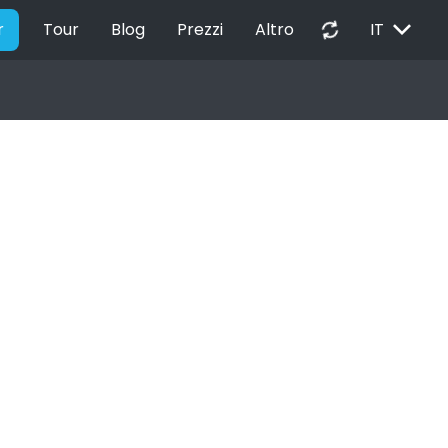
EXPAND_MORE
autorenew
r
Tour
Blog
Prezzi
Altro
IT