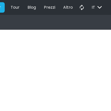
EXPAND_MORE
autorenew
r
Tour
Blog
Prezzi
Altro
IT