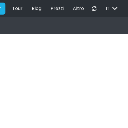
EXPAND_MORE
autorenew
r
Tour
Blog
Prezzi
Altro
IT