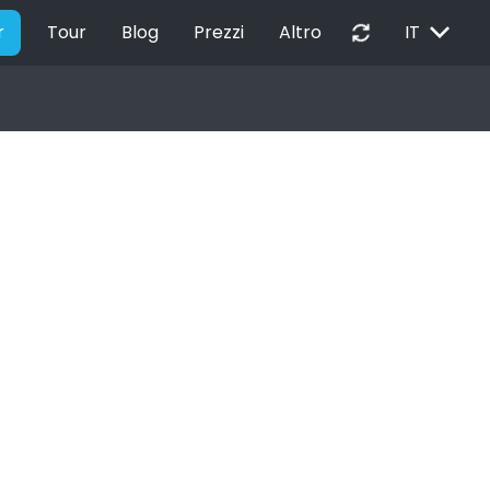
EXPAND_MORE
autorenew
r
Tour
Blog
Prezzi
Altro
IT