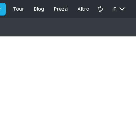
EXPAND_MORE
autorenew
r
Tour
Blog
Prezzi
Altro
IT