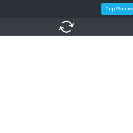
Trip Planne
autorenew