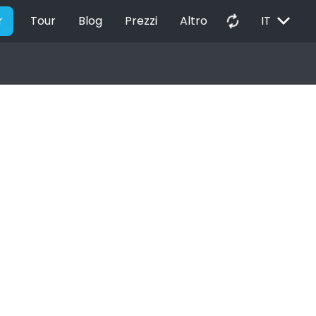
EXPAND_MORE
autorenew
r
Tour
Blog
Prezzi
Altro
IT