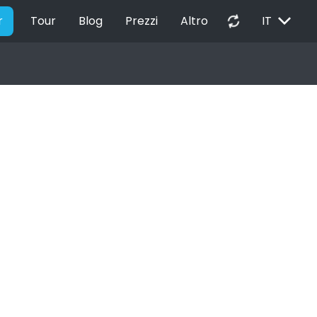
EXPAND_MORE
autorenew
r
Tour
Blog
Prezzi
Altro
IT