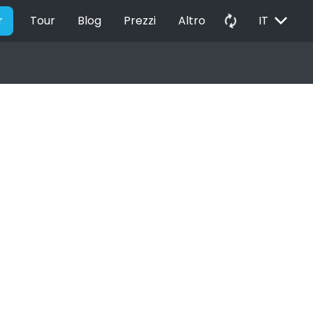
EXPAND_MORE
autorenew
r
Tour
Blog
Prezzi
Altro
IT