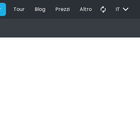
EXPAND_MORE
autorenew
r
Tour
Blog
Prezzi
Altro
IT