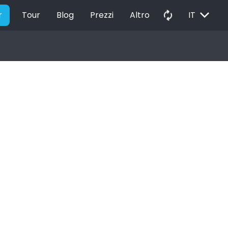
EXPAND_MORE
autorenew
r
Tour
Blog
Prezzi
Altro
IT