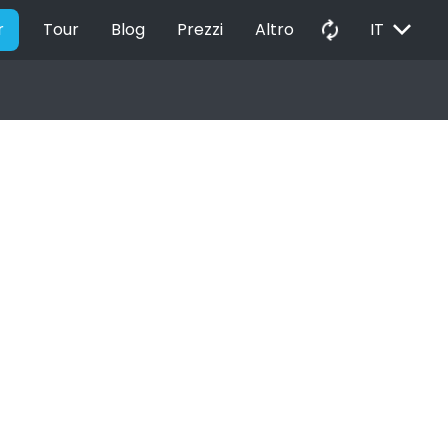
EXPAND_MORE
autorenew
r
Tour
Blog
Prezzi
Altro
IT