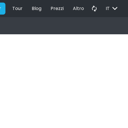
EXPAND_MORE
autorenew
r
Tour
Blog
Prezzi
Altro
IT