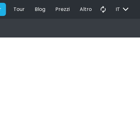
EXPAND_MORE
autorenew
r
Tour
Blog
Prezzi
Altro
IT