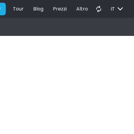
EXPAND_MORE
autorenew
r
Tour
Blog
Prezzi
Altro
IT