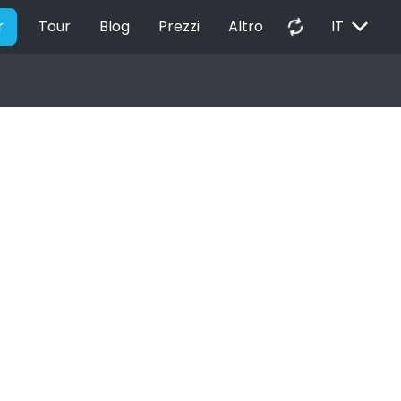
EXPAND_MORE
autorenew
r
Tour
Blog
Prezzi
Altro
IT