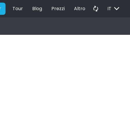
EXPAND_MORE
autorenew
r
Tour
Blog
Prezzi
Altro
IT