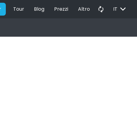
EXPAND_MORE
autorenew
r
Tour
Blog
Prezzi
Altro
IT