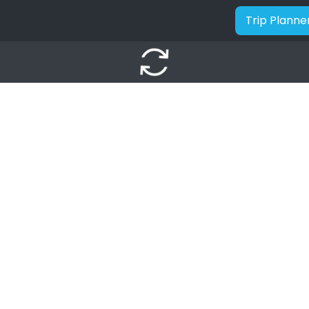
Trip Planne
autorenew