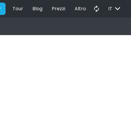
EXPAND_MORE
autorenew
r
Tour
Blog
Prezzi
Altro
IT