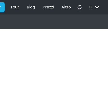
EXPAND_MORE
autorenew
r
Tour
Blog
Prezzi
Altro
IT