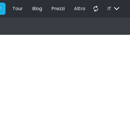
EXPAND_MORE
autorenew
r
Tour
Blog
Prezzi
Altro
IT