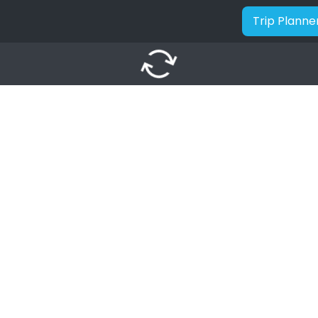
Trip Planne
autorenew