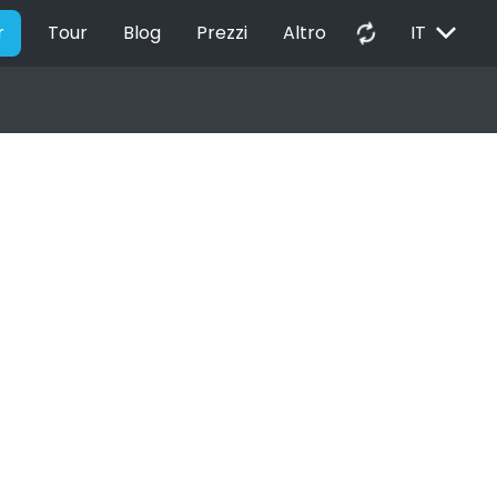
EXPAND_MORE
autorenew
r
Tour
Blog
Prezzi
Altro
IT