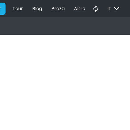
EXPAND_MORE
autorenew
r
Tour
Blog
Prezzi
Altro
IT