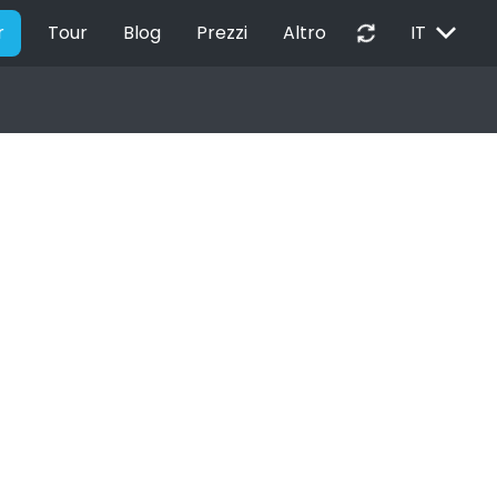
EXPAND_MORE
autorenew
r
Tour
Blog
Prezzi
Altro
IT