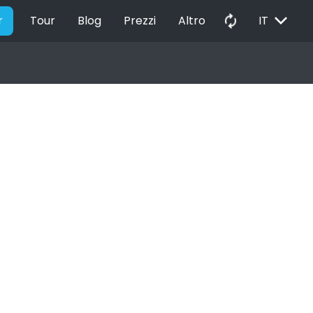
EXPAND_MORE
autorenew
r
Tour
Blog
Prezzi
Altro
IT