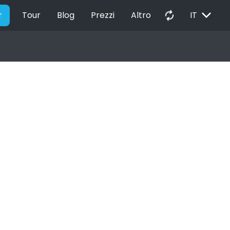
EXPAND_MORE
autorenew
r
Tour
Blog
Prezzi
Altro
IT