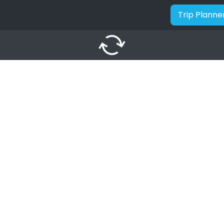
Trip Planne
autorenew