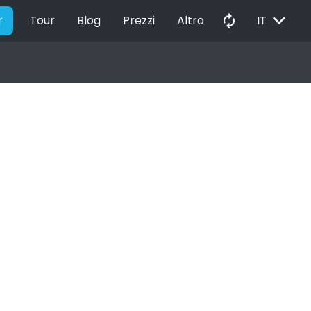
EXPAND_MORE
autorenew
r
Tour
Blog
Prezzi
Altro
IT